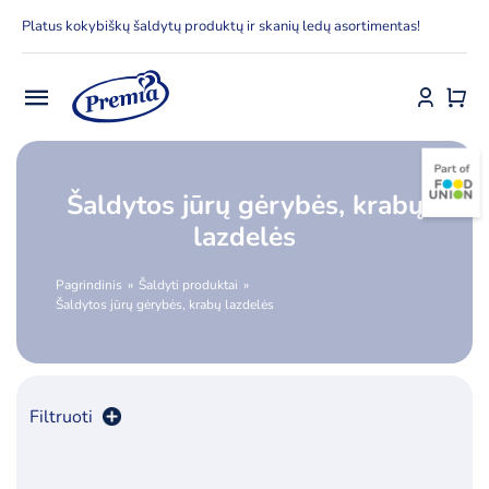
Skip
Platus kokybiškų šaldytų produktų ir skanių ledų asortimentas!
to
content
Toggle
Navigation
Pradžia
Šaldytos jūrų gėrybės, krabų
E-parduotuvė
lazdelės
Apie Premia KPC
Pagrindinis
Šaldyti produktai
Šaldytos jūrų gėrybės, krabų lazdelės
Delfinai
Kontaktai
Filtruoti
Receptai
Rūšiuoti pagal
kaina