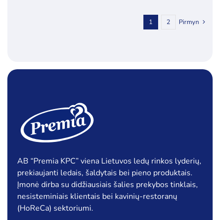
1
2
Pirmyn
AB “Premia KPC” viena Lietuvos ledų rinkos lyderių,
prekiaujanti ledais, šaldytais bei pieno produktais.
Įmonė dirba su didžiausiais šalies prekybos tinklais,
nesisteminiais klientais bei kavinių-restoranų
(HoReCa) sektoriumi.