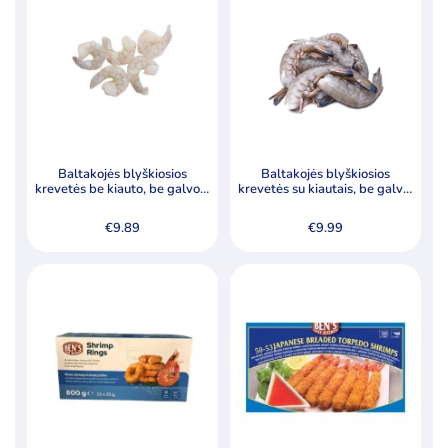
Baltakojės blyškiosios
Baltakojės blyškiosios
krevetės be kiauto, be galvos,
krevetės su kiautais, be galvų,
nevirtos, 26/30
nevirtos (16/20), 1 kg
€
9.89
€
9.99