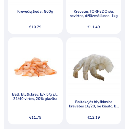
Krevečių žiedai, 800g
Krevetės TORPEDO s/u,
nevirtos, džiūvesėliuose, 1kg
€
10.79
€
11.49
Balt. blyšk.krev. b/k b/g s/u,
31/40 virtos, 20% glazūra
Baltakojės blyškiosios
krevetės 16/20, be kiauto, be
galvos, su uodega, nevirtos,
sušaldytos 1kg
€
11.79
€
12.19