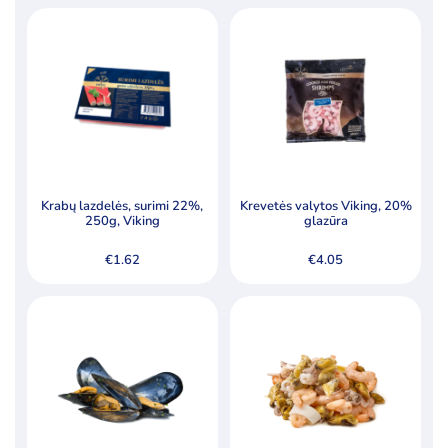
Produktų skaičius:
12
Kategorijos
Ledai
Pieno produktai
Šaldyti produktai
Ledo kubeliai kokteiliams
Krabų lazdelės, surimi 22%,
Krevetės valytos Viking, 20%
250g, Viking
glazūra
Riebalai
€
1.62
€
4.05
Šaldyta mėsa, paukštiena ir jos produktai
Šaldyta žuvis, žuvų produktai
Šaldyti koldūnai, miltiniai gaminiai
Šaldyti pusgaminiai, užkandžiai
Šaldytos bulvės ir jų produktai
Šaldytos daržovės ir jų mišiniai