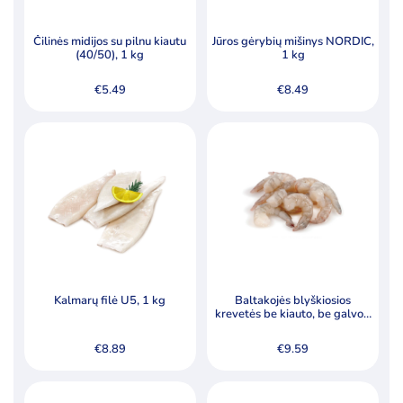
Šaldytos jūrų gėrybės, krabų lazdelės
Čilinės midijos su pilnu kiautu
Jūros gėrybių mišinys NORDIC,
Krabų lazdelės
(40/50), 1 kg
1 kg
Šaldytos jūrų gėrybės
€
5.49
€
8.49
Šaldytos uogos, vaisiai
Tešla, duonos ir pyrago gaminiai
Pagal kainą
Min
Ma
Kaina:
€1
—
€20
Filtruoti
kai
kai
Kalmarų filė U5, 1 kg
Baltakojės blyškiosios
krevetės be kiauto, be galvos,
nevirtos, 31/40
Specialūs pasiūlymai
€
8.89
€
9.59
Akcija
Naujiena