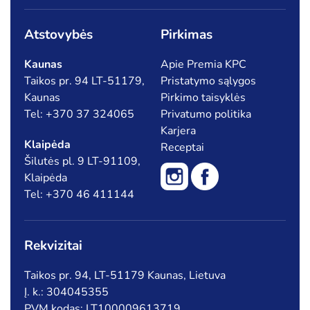
Atstovybės
Pirkimas
Kaunas
Apie Premia KPC
Taikos pr. 94 LT-51179,
Pristatymo sąlygos
Kaunas
Pirkimo taisyklės
Tel: +370 37 324065
Privatumo politika
Karjera
Klaipėda
Receptai
Šilutės pl. 9 LT-91109,
Klaipėda
Tel: +370 46 411144
Rekvizitai
Taikos pr. 94, LT-51179 Kaunas, Lietuva
Į. k.: 304045355
PVM kodas: LT100009613719