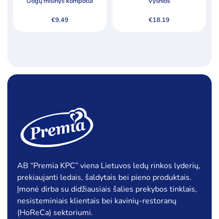
Uogų mišinys kompotui
Vyšnios
Šaldytos uogos, vaisiai
€
9.49
€
18.19
Šaldytos uogos
Vaisiai
Tešla, duonos ir pyrago gaminiai
Pagal kainą
Min
Ma
Kaina:
€5
—
€19
Filtruoti
kai
kai
AB “Premia KPC” viena Lietuvos ledų rinkos lyderių,
Specialūs pasiūlymai
prekiaujanti ledais, šaldytais bei pieno produktais.
Įmonė dirba su didžiausiais šalies prekybos tinklais,
Akcija
Naujiena
nesisteminiais klientais bei kavinių-restoranų
(HoReCa) sektoriumi.