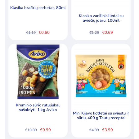
Klasika braškių sorbetas, 80ml
Klasika vaniliniai ledai su
aviečių įdaru, 100ml
€
0.60
€
0.69
€
1.19
€
1.29
Original
Current
Original
Current
price
price
price
price
was:
is:
was:
is:
€1.19.
€0.60.
€1.29.
€0.69.
Kreminio sūrio rutuliukai,
sušaldyti, 1 kg Aviko
Mini Kijevo kotletai su sviestu ir
sūriu, 400 g Tautų receptai
€
9.99
€
3.99
€
10.89
€
4.89
Original
Current
Original
Current
price
price
price
price