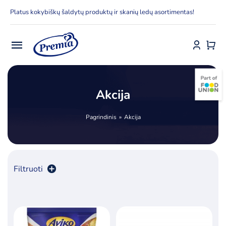
Skip
Platus kokybiškų šaldytų produktų ir skanių ledų asortimentas!
to
content
Toggle
Navigation
Pradžia
Akcija
E-parduotuvė
Pagrindinis
Akcija
Apie Premia KPC
Delfinai
Filtruoti
Kontaktai
Rūšiuoti pagal
numatytą
Receptai
Produktų skaičius:
12