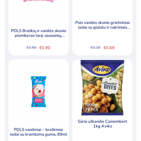
Pols vanilės skonio grietininiai
ledai su glaistu ir cukriniais
POLS Braškių ir vanilės skonio
pabarstukais, 80ml
plombyras tarp sausainių,
140ml
€
0.90
€
0.69
€
1.59
€
1.15
Original
Current
Original
Current
price
price
price
price
was:
is:
was:
is:
€1.59.
€0.90.
€1.15.
€0.69.
Sūrio užkandis Camembert
1kg Aviko
POLS vaniliniai – braškiniai
ledai su kramtoma guma, 89ml