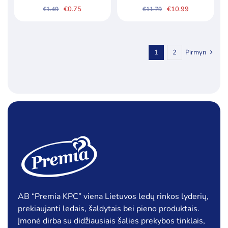
€
0.75
€
10.99
€
1.49
€
11.79
Original
Current
Original
Current
price
price
price
price
was:
is:
was:
is:
€1.49.
€0.75.
€11.79.
€10.99.
1
2
Pirmyn
AB “Premia KPC” viena Lietuvos ledų rinkos lyderių,
prekiaujanti ledais, šaldytais bei pieno produktais.
Įmonė dirba su didžiausiais šalies prekybos tinklais,