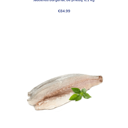
Jautienos burgeriai, be priedų, 6,1 kg
€
84.99