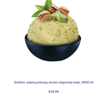
Schöller sūdytų pistacijų skonio valgomieji ledai, 5000 ml
€
30.99