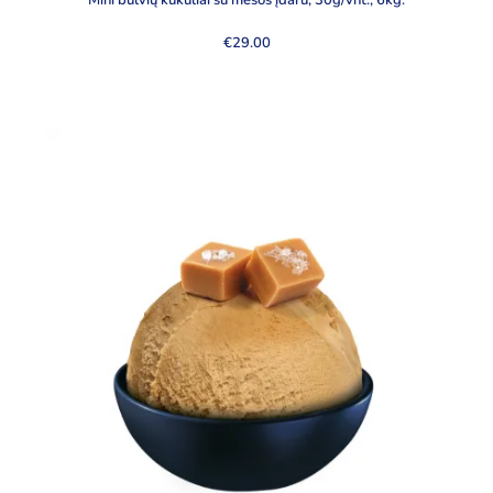
Mini bulvių kukuliai su mėsos įdaru, 30g/vnt., 6kg.
€
29.00