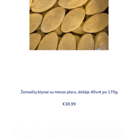
Žemaičių blynai su mėsos įdaru, dėžėje 40vnt po 170g
€
38.99