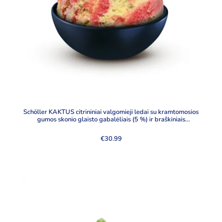
Schöller KAKTUS citrininiai valgomieji ledai su kramtomosios
gumos skonio glaisto gabalėliais (5 %) ir braškiniais
valgomaisiais ledais, 5000 ml
€
30.99