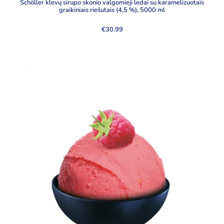
Schöller klevų sirupo skonio valgomieji ledai su karamelizuotais
graikiniais riešutais (4,5 %), 5000 ml
€
30.99