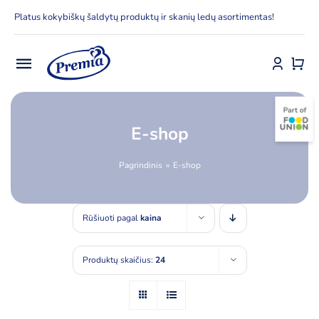
Skip
Platus kokybiškų šaldytų produktų ir skanių ledų asortimentas!
to
content
Toggle
Navigation
Pradžia
E-shop
E-parduotuvė
Pagrindinis
E-shop
Apie Premia KPC
Rūšiuoti pagal
kaina
Delfinai
Produktų skaičius:
24
Kontaktai
Receptai