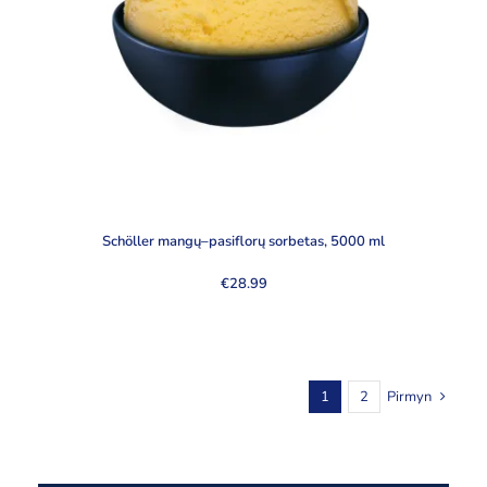
Schöller mangų–pasiflorų sorbetas, 5000 ml
€
28.99
1
2
Pirmyn