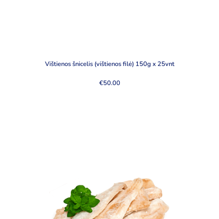
Vištienos šnicelis (vištienos filė) 150g x 25vnt
€
50.00