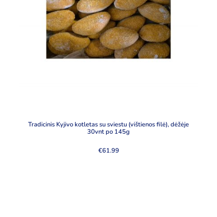
Tradicinis Kyjivo kotletas su sviestu (vištienos filė), dėžėje
30vnt po 145g
€
61.99