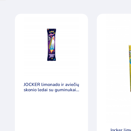
JOCKER limonado ir aviečių
skonio ledai su guminukais,
50ml
Jocker li