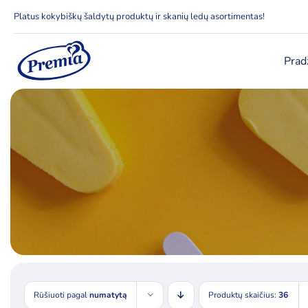
Skip
Platus kokybiškų šaldytų produktų ir skanių ledų asortimentas!
to
content
Prad
Rūšiuoti pagal
numatytą
Produktų skaičius:
36