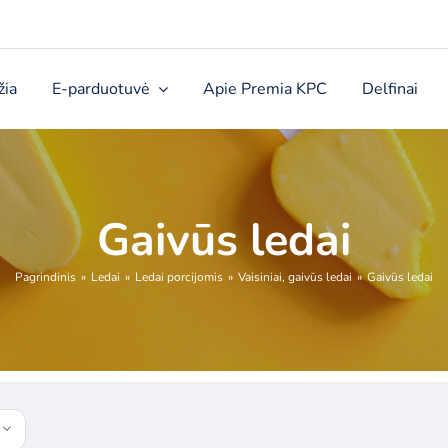
žia
E-parduotuvė
Apie Premia KPC
Delfinai
Gaivūs ledai
Pagrindinis
Ledai
Ledai porcijomis
Vaisiniai, gaivūs ledai
Gaivūs ledai