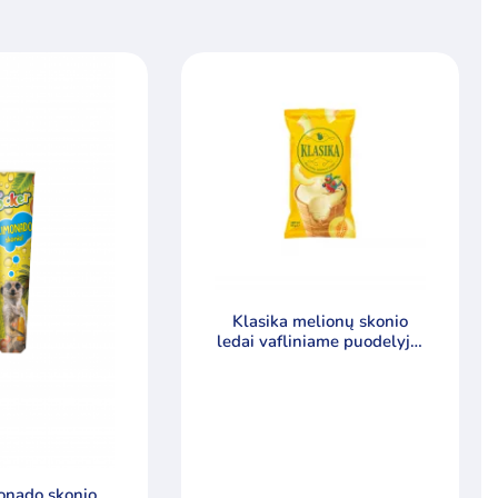
Klasika melionų skonio
ledai vafliniame puodelyje,
120 ml
monado skonio