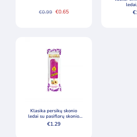
leda
€
0.65
€
0.99
€
Original
Current
price
price
was:
is:
€0.99.
€0.65.
Min
Maks
kaina
kaina
Klasika persikų skonio
ledai su pasiflorų skonio
glaistu
€
1.29