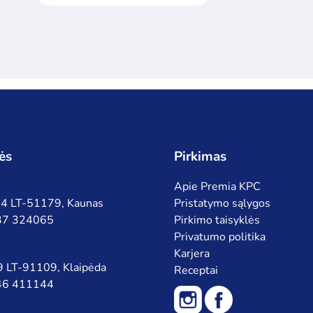
ės
Pirkimas
Apie Premia KPC
 94 LT-51179, Kaunas
Pristatymo sąlygos
 37 324065
Pirkimo taisyklės
Privatumo politika
Karjera
 9 LT-91109, Klaipėda
Receptai
 46 411144