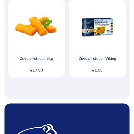
Žuvų piršteliai, 5kg
Žuvų piršteliai, Viking
€
17.90
€
1.55