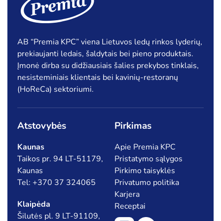
AB “Premia KPC” viena Lietuvos ledų rinkos lyderių,
prekiaujanti ledais, šaldytais bei pieno produktais.
Įmonė dirba su didžiausiais šalies prekybos tinklais,
nesisteminiais klientais bei kavinių-restoranų
(HoReCa) sektoriumi.
Atstovybės
Pirkimas
Kaunas
Apie Premia KPC
Taikos pr. 94 LT-51179,
Pristatymo sąlygos
Kaunas
Pirkimo taisyklės
Tel: +370 37 324065
Privatumo politika
Karjera
Klaipėda
Receptai
Šilutės pl. 9 LT-91109,