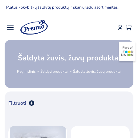
Skip
Platus kokybiškų šaldytų produktų ir skanių ledų asortimentas!
to
content
Toggle
Navigation
Pradžia
Šaldyta žuvis, žuvų produktai
E-parduotuvė
Pagrindinis
Šaldyti produktai
Šaldyta žuvis, žuvų produktai
Apie Premia KPC
Delfinai
Filtruoti
Kontaktai
Rūšiuoti pagal
numatytą
Receptai
Produktų skaičius:
36