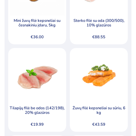
Mini žuvų filė kepsneliai su
Sterko filė su oda (300/500),
česnakiniu įdaru, 5kg
10% glazūros
€
36.00
€
88.55
Tilapijų filė be odos (142/198),
Žuvų filė kepsneliai su sūriu, 6
20% glazūros
kg
€
19.99
€
43.59