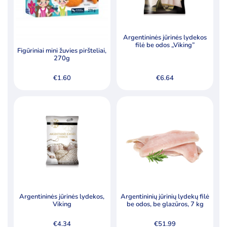
Šaldytos daržovės ir jų mišiniai
Šaldytos jūrų gėrybės, krabų lazdelės
Šaldytos uogos, vaisiai
Argentininės jūrinės lydekos
filė be odos „Viking”
Figūriniai mini žuvies piršteliai,
Tešla, duonos ir pyrago gaminiai
270g
€
1.60
€
6.64
Pagal kainą
Min
Ma
Kaina:
€1
—
€89
Filtruoti
kai
kai
Specialūs pasiūlymai
Akcija
Naujiena
Argentininės jūrinės lydekos,
Argentininių jūrinių lydekų filė
Viking
be odos, be glazūros, 7 kg
€
4.34
€
51.99