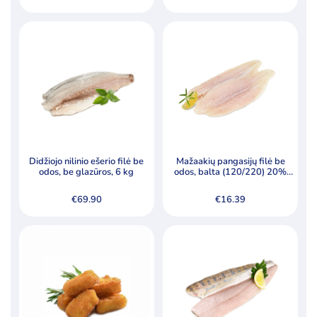
Didžiojo nilinio ešerio filė be
Mažaakių pangasijų filė be
odos, be glazūros, 6 kg
odos, balta (120/220) 20%
grazūros
€
69.90
€
16.39