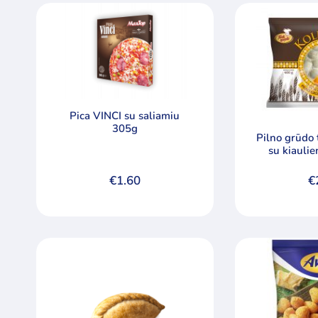
Pica VINCI su saliamiu
305g
Pilno grūdo 
su kiaulie
€
1.60
€