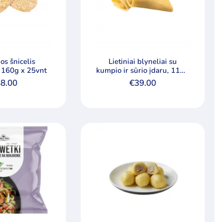
os šnicelis
Lietiniai blyneliai su
, 160g x 25vnt
kumpio ir sūrio įdaru, 110g
x 40vnt
8.00
€
39.00