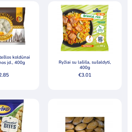
tešlos koldūnai
Ryžiai su lašiša, sušaldyti,
nos įd., 400g
400g
2.85
€
3.01