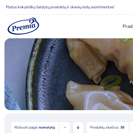
Skip
Platus kokybiškų šaldytų produktų ir skanių ledų asortimentas!
to
content
Prad
P
Rūšiuoti pagal
numatytą
Produktų skaičius:
36