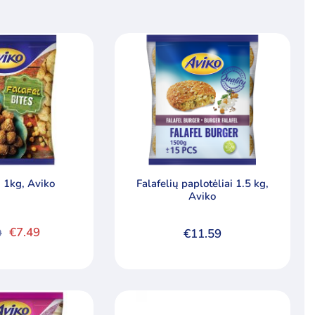
i 1kg, Aviko
Falafelių paplotėliai 1.5 kg,
Aviko
€
7.49
9
€
11.59
nal
nt
.
.