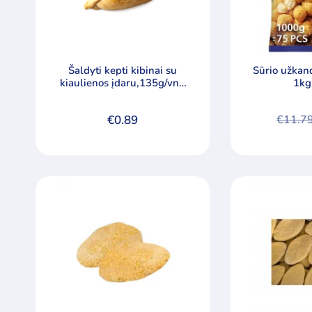
Šaldyti kepti kibinai su
Sūrio užka
kiaulienos įdaru,135g/vnt,
1kg
dėžėje 45vnt
€
0.89
€
11.7
Origin
Curren
price
price
was:
is:
€11.79
€10.99