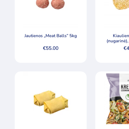
kaina
kaina
Jautienos „Meat Balls” 5kg
Kiaulien
(nugarinė)
€
55.00
€
4