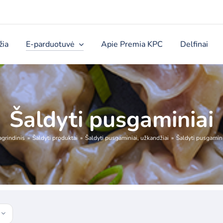
žia
E-parduotuvė
Apie Premia KPC
Delfinai
Šaldyti pusgaminiai
agrindinis
Šaldyti produktai
Šaldyti pusgaminiai, užkandžiai
Šaldyti pusgamini