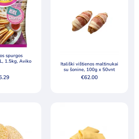
kos spurgos
L, 1.5kg, Aviko
Itališki vištienos maltinukai
su šonine, 100g x 50vnt
6.29
€
62.00