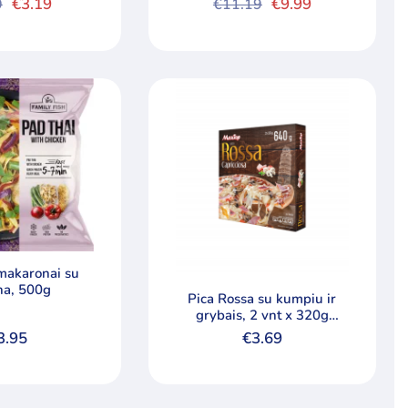
€
3.19
€
9.99
9
€
11.19
nal
nt
Original
Current
price
price
was:
is:
.
.
€11.19.
€9.99.
makaronai su
ena, 500g
Pica Rossa su kumpiu ir
grybais, 2 vnt x 320g
(640g)
3.95
€
3.69