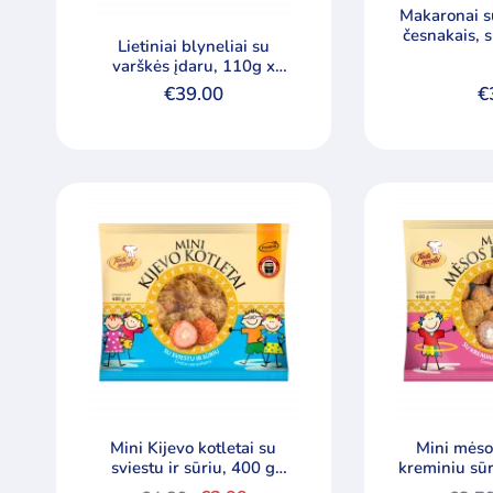
Makaronai s
Lietiniai blyneliai su
varškės įdaru, 110g x
40vnt
€
39.00
€
Mini Kijevo kotletai su
Mini mėso
sviestu ir sūriu, 400 g
kreminiu sū
Tautų receptai
re