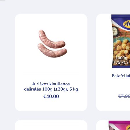
Falafelia
Airiškos kiaulienos
dešrelės 100g (±20g), 5 kg
€
40.00
€
7.9
Origi
Curre
price
price
was:
is:
€7.99
€7.49