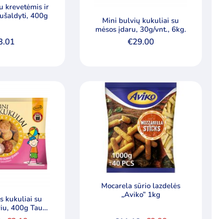
u krevetėmis ir
česnakais, sušaldyti, 400g
Mini bulvių kukuliai su
mėsos įdaru, 30g/vnt., 6kg.
3.01
€
29.00
Mocarela sūrio lazdelės
„Aviko” 1kg
s kukuliai su
riu, 400g Tautų
ceptai