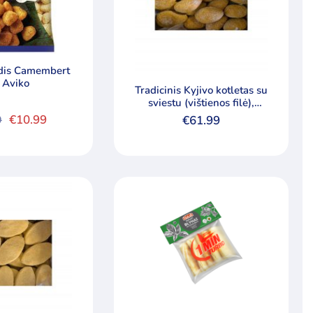
ndis Camembert
 Aviko
Tradicinis Kyjivo kotletas su
sviestu (vištienos filė),
dėžėje 30vnt po 145g
€
10.99
9
€
61.99
al
t
.
.