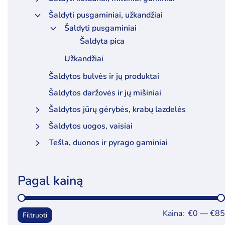
Šaldyti pusgaminiai, užkandžiai
Šaldyti pusgaminiai
Šaldyta pica
Užkandžiai
Šaldytos bulvės ir jų produktai
Šaldytos daržovės ir jų mišiniai
Šaldytos jūrų gėrybės, krabų lazdelės
Šaldytos uogos, vaisiai
Tešla, duonos ir pyrago gaminiai
Pagal kainą
Kaina:
€0
—
€85
Filtruoti