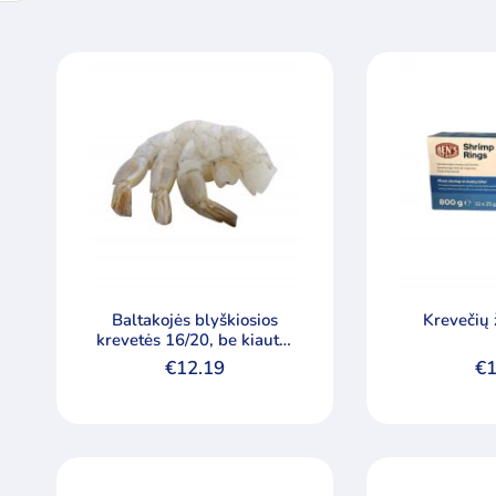
Baltakojės blyškiosios
Krevečių 
krevetės 16/20, be kiauto,
be galvos, su uodega,
€
12.19
€
1
nevirtos, sušaldytos 1kg