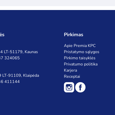
ės
Pirkimas
Apie Premia KPC
 94 LT-51179, Kaunas
Pristatymo sąlygos
 37 324065
Pirkimo taisyklės
Privatumo politika
Karjera
 9 LT-91109, Klaipėda
Receptai
 46 411144