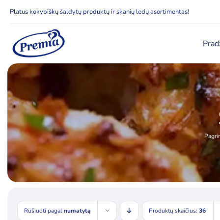
Skip
Platus kokybiškų šaldytų produktų ir skanių ledų asortimentas!
to
content
Prad
Pagri
Rūšiuoti pagal
numatytą
Produktų skaičius:
36