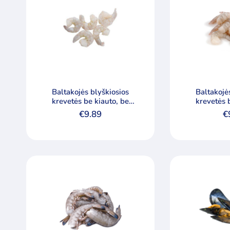
Baltakojės blyškiosios
Baltakojės blyškios
krevetės be kiauto, be
krevetės 
galvos, nevirtos, 26/30
galvos, ne
€
9.89
€
Min
Maks