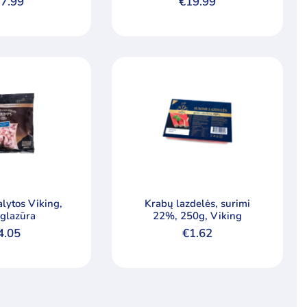
7.99
€
19.99
alytos Viking,
Krabų lazdelės, surimi
glazūra
22%, 250g, Viking
4.05
€
1.62