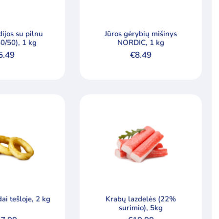
dijos su pilnu
Jūros gėrybių mišinys
40/50), 1 kg
NORDIC, 1 kg
5.49
€
8.49
ai tešloje, 2 kg
Krabų lazdelės (22%
surimio), 5kg