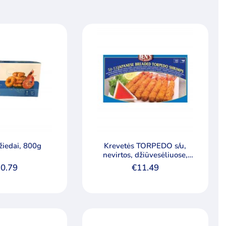
žiedai, 800g
Krevetės TORPEDO s/u,
nevirtos, džiūvesėliuose,
1kg
0.79
€
11.49