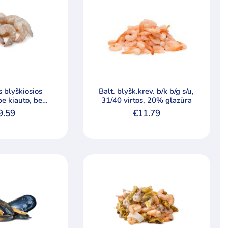
ios
Balt. blyšk.krev. b/k b/g s/u,
be kiauto, be
31/40 virtos, 20% glazūra
virtos, 31/40
9.59
€
11.79