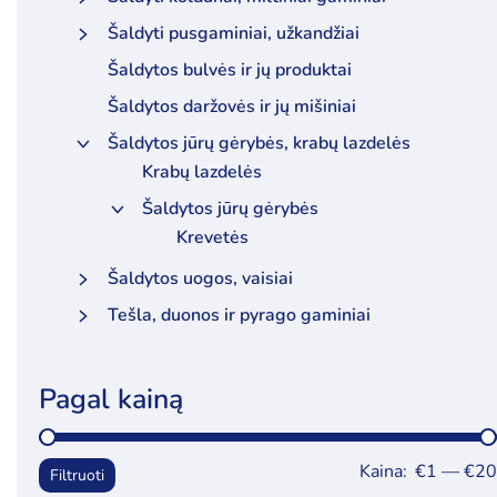
Šaldyti pusgaminiai, užkandžiai
Šaldytos bulvės ir jų produktai
Šaldytos daržovės ir jų mišiniai
Šaldytos jūrų gėrybės, krabų lazdelės
Krabų lazdelės
Šaldytos jūrų gėrybės
Krevetės
Šaldytos uogos, vaisiai
Tešla, duonos ir pyrago gaminiai
Pagal kainą
Kaina:
€1
—
€20
Filtruoti