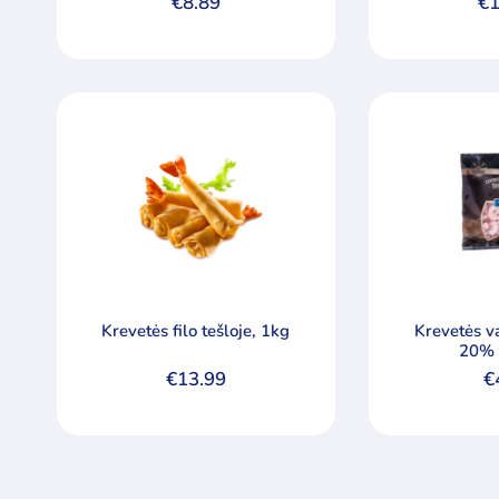
€
8.89
€
1
Krevetės filo tešloje, 1kg
Krevetės v
20% 
€
13.99
€