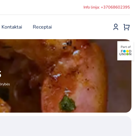
Info linija: +37068602395
Kontaktai
Receptai
s
ėrybės