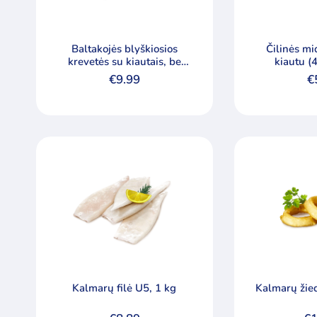
kaina
kaina
Baltakojės blyškiosios
Čilinės mi
krevetės su kiautais, be
kiautu (
galvų, nevirtos (16/20), 1
€
9.99
€
kg
Kalmarų filė U5, 1 kg
Kalmarų žied