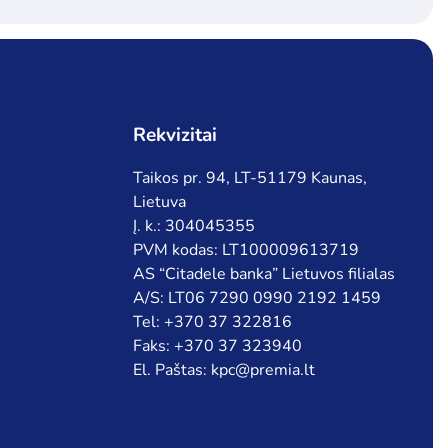
Rekvizitai
Taikos pr. 94, LT-51179 Kaunas,
Lietuva
Į. k.: 304045355
PVM kodas: LT100009613719
AS “Citadele banka” Lietuvos filialas
A/S: LT06 7290 0990 2192 1459
Tel: +370 37 322816
Faks: +370 37 323940
El. Paštas: kpc@premia.lt