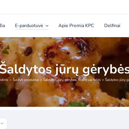
žia
E-parduotuvė
Apie Premia KPC
Delfinai
Šaldytos jūrų gėrybė
ndinis
Šaldyti produktai
Šaldytos jūrų gėrybės, krabų lazdelės
Šaldytos jūrų g