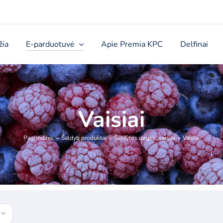
žia
E-parduotuvė
Apie Premia KPC
Delfinai
Vaisiai
Pagrindinis
Šaldyti produktai
Šaldytos uogos, vaisiai
Vaisiai