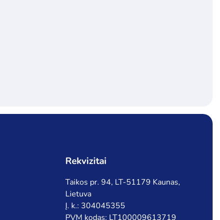
Rekvizitai
Taikos pr. 94, LT-51179 Kaunas,
Lietuva
Į. k.: 304045355
PVM kodas: LT100009613719