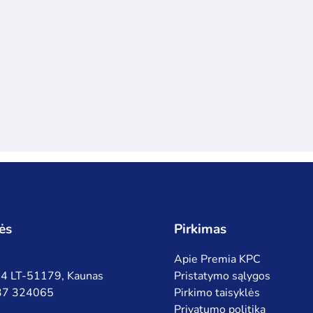
ės
Pirkimas
Apie Premia KPC
 94 LT-51179, Kaunas
Pristatymo sąlygos
 37 324065
Pirkimo taisyklės
Privatumo politika