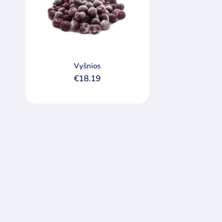
Vyšnios
€
18.19
Min
Maks
kaina
kaina