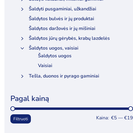
Šaldyti pusgaminiai, užkandžiai
Šaldytos bulvės ir jų produktai
Šaldytos daržovės ir jų mišiniai
Šaldytos jūrų gėrybės, krabų lazdelės
Šaldytos uogos, vaisiai
Šaldytos uogos
Vaisiai
Tešla, duonos ir pyrago gaminiai
Pagal kainą
Kaina:
€5
—
€19
Filtruoti