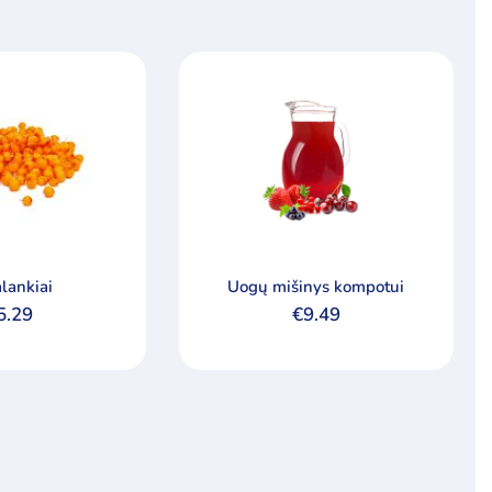
alankiai
Uogų mišinys kompotui
5.29
€
9.49