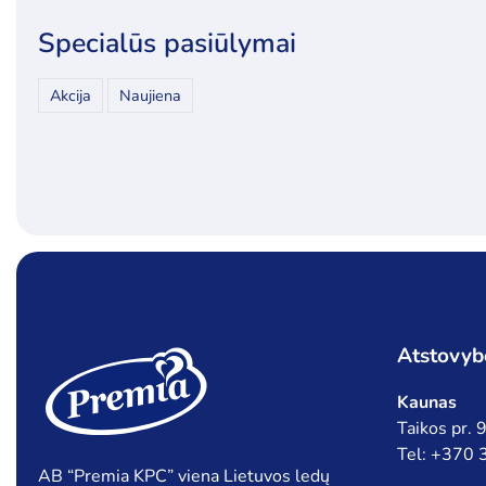
Specialūs pasiūlymai
Akcija
Naujiena
Atstovyb
Kaunas
Taikos pr.
Tel: +370
AB “Premia KPC” viena Lietuvos ledų