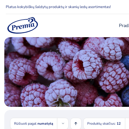
Skip
Platus kokybiškų šaldytų produktų ir skanių ledų asortimentas!
to
content
Prad
Rūšiuoti pagal
numatytą
Produktų skaičius:
12