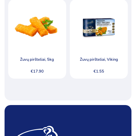
Žuvų piršteliai, 5kg
Žuvų piršteliai, Viking
€
17.90
€
1.55