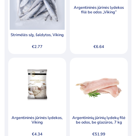
Šaldytos daržovės ir jų mišiniai
Argentininės jūrinės lydekos
Šaldytos jūrų gėrybės, krabų lazdelės
filė be odos „Viking”
Šaldytos uogos, vaisiai
Tešla, duonos ir pyrago gaminiai
Strimėlės s/g, šaldytos, Viking
€
2.77
€
6.64
Pagal kainą
Min
Ma
Kaina:
€1
—
€89
Filtruoti
kai
kai
Specialūs pasiūlymai
Akcija
Naujiena
Argentininės jūrinės lydekos,
Argentininių jūrinių lydekų filė
Viking
be odos, be glazūros, 7 kg
€
4.34
€
51.99