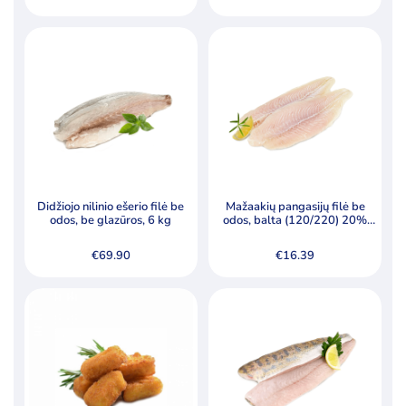
Didžiojo nilinio ešerio filė be
Mažaakių pangasijų filė be
odos, be glazūros, 6 kg
odos, balta (120/220) 20%
grazūros
€
69.90
€
16.39