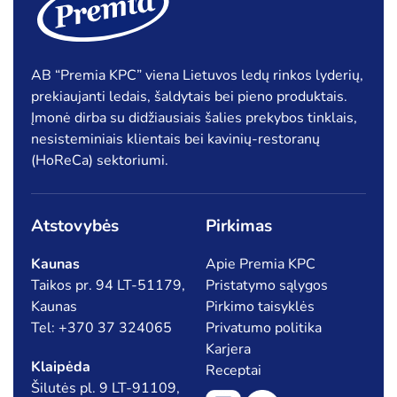
AB “Premia KPC” viena Lietuvos ledų rinkos lyderių,
prekiaujanti ledais, šaldytais bei pieno produktais.
Įmonė dirba su didžiausiais šalies prekybos tinklais,
nesisteminiais klientais bei kavinių-restoranų
(HoReCa) sektoriumi.
Atstovybės
Pirkimas
Kaunas
Apie Premia KPC
Taikos pr. 94 LT-51179,
Pristatymo sąlygos
Kaunas
Pirkimo taisyklės
Tel: +370 37 324065
Privatumo politika
Karjera
Klaipėda
Receptai
Šilutės pl. 9 LT-91109,