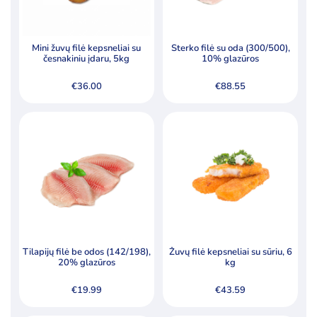
Mini žuvų filė kepsneliai su
Sterko filė su oda (300/500),
česnakiniu įdaru, 5kg
10% glazūros
€
36.00
€
88.55
Tilapijų filė be odos (142/198),
Žuvų filė kepsneliai su sūriu, 6
20% glazūros
kg
€
19.99
€
43.59