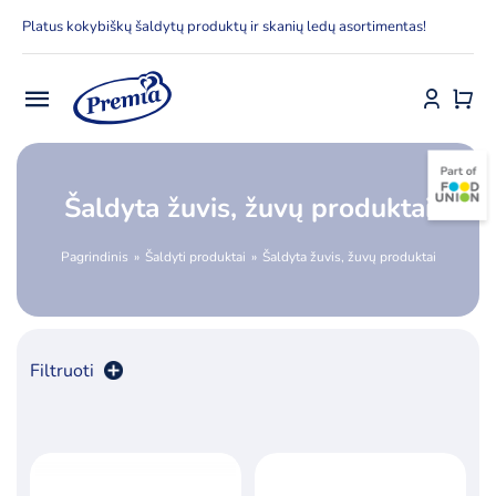
Skip
Platus kokybiškų šaldytų produktų ir skanių ledų asortimentas!
to
content
Toggle
Navigation
Pradžia
Šaldyta žuvis, žuvų produktai
E-parduotuvė
Pagrindinis
Šaldyti produktai
Šaldyta žuvis, žuvų produktai
Apie Premia KPC
Delfinai
Filtruoti
Kontaktai
Rūšiuoti pagal
numatytą
Receptai
Produktų skaičius:
24